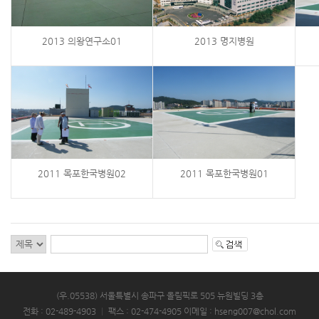
2013 의왕연구소01
2013 명지병원
2011 목포한국병원02
2011 목포한국병원01
(우.05538) 서울특별시 송파구 올림픽로 505 뉴원빌딩 3층
전화 : 02-489-4903
|
팩스 : 02-474-4905
이메일 : hseng007@chol.com