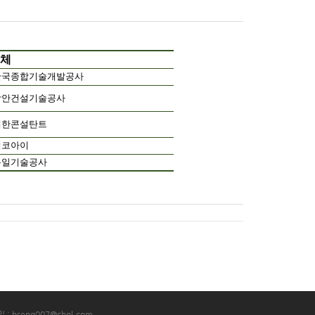
체
한국종합기술개발공사
삼안건설기술공사
대한콘설탄트
에코아이
동일기술공사
 : hseng007@chol.com