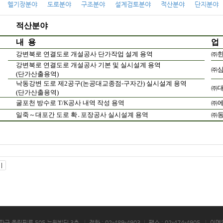
헬기장분야
도로분야
구조분야
설계검토분야
적산분야
단지분야
적산분야
내
용
업
강변북로 연결도로 개설공사 단가작업 설계 용역
㈜
강변북로 연결도로 개설공사 기본 및 실시설계 용역
㈜
(단가산출용역)
낙동강변 도로 제2공구(논공대교종점-구자간) 실시설계 용역
㈜
(단가산출용역)
굴포천 방수로 T/K공사 내역 작성 용역
㈜
일죽～대포간 도로 확․포장공사 실시설계 용역
㈜
송파구 올림픽로 505 뉴원빌딩 3층
|
전화 : 02-489-4903
|
팩스 : 02-474-4905
|
이메일