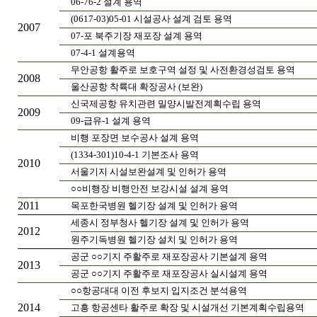
06-76-2 설계 용역
(0617-03)05-01 시설공사 설계 검토 용역
2007
07-포 북주기장 재포장 설계 용역
07-4-1 설계용역
무안공항 활주로 보호구역 설정 및 사전환경성검토 용역
2008
울산공항 착륙대 확장공사 (보완)
신국제공항 유치관련 밀양시발전계획수립 용역
2009
09-급유-1 설계 용역
비행 포장면 보수공사 설계 용역
(1334-301)10-4-1 기본조사 용역
2010
서울기지 시설보완설계 및 인허가 용역
○○비행장 비행안전 보강시설 설계 용역
2011
목포한국병원 헬기장 설계 및 인허가 용역
세종시 정부청사 헬기장 설계 및 인허가 용역
2012
원주기독병원 헬기장 설치 및 인허가 용역
공군 ○○기지 주활주로 재포장공사 기본설계 용역
2013
공군 ○○기지 주활주로 재포장공사 실시설계 용역
○○항공대대 이전 후보지 입지조건 분석용역
2014
고흥 항공센타 활주로 확장 및 시설개선 기본계획수립용역