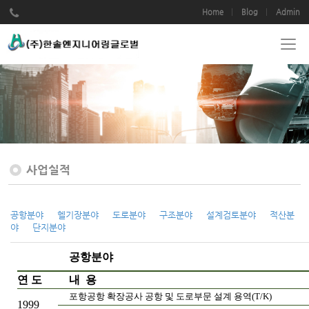
Home
Blog
Admin
사업실적
공항분야
헬기장분야
도로분야
구조분야
설계검토분야
적산분
야
단지분야
공항분야
연 도
내
용
포항공항 확장공사 공항 및 도로부문 설계 용역(T/K)
1999