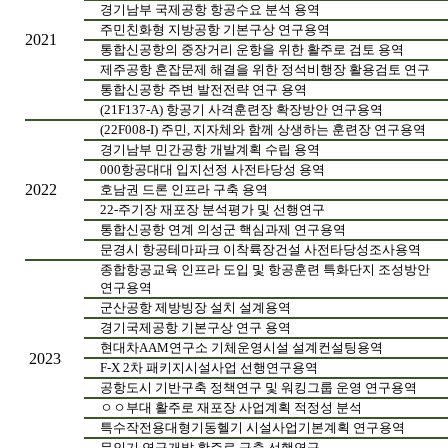
경기남부 국제공항 항공수요 분석 용역
주민친화형 지방공항 기본구상 연구용역
2021
통합신공항의 중장거리 운항을 위한 활주로 검토 용역
제주공항 혼잡문제 해결을 위한 정석비행장 활용검토 연구
통합신공항 주변 발전전략 연구 용역
(21F137-A) 항공기 사격훈련장 확장방안 연구용역
(22F008-I) 주민, 지자체와 함께 상생하는 훈련장 연구용역
경기남부 민간공항 개발계획 수립 용역
000항공대대 입지선정 사전타당성 용역
2
022
호남권 드론 인프라 구축 용역
22-주기장 재포장 분석평가 및 선행연구
통합신공항 연계 의성군 핵심과제 연구용역
문경시 항공테마파크 이착륙장건설 사전타당성조사용역
종합항공교육 인프라 도입 및 항공훈련 특화단지 조성방안
연구용역
군산공항 제방빙장 설치 설계용역
경기국제공항 기본구상 연구 용역
현대차AAM연구소 기체운영시설 설계컨설팅용역
2023
F-X 2차 패키지시설사업 선행연구용역
공항도시 기반구축 정책연구 및 워킹그룹 운영 연구용역
ㅇㅇ부대 활주로 재포장 사업계획 적정성 분석
특수작전용대형기동헬기 시설사업기본계획 연구용역
무인기 연구개발 활주로 구축 선행연구