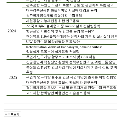
광주공항 무안군 이전시 후보지 검토 및 운영계획 수립 용역
대구경북신공항 화물터미널 시설배치 검토 용역
청주국제공항개발 종합계획 수립용역
사천공항 기능재편을 위한 연구용역
22-국 00부대 설계용역 중 Airside 설계 컨설팅용역
2024
항공산업 기반정책 및 워킹그룹 운영 연구용역
경상북도 119산불특수대응단 신축사업 기본 및 실시설계 용
UAV 작전수행 복합비행장 운용 방안
Rehabilitation Works of Habbaniyah, Shuaiba Airbase
입찰설계 토목분야 설계용역 컨설팅
무인기 연구개발 활주로 기초조사 및 CAD 작성
신공항연계 핵심산업 활성화 정책수립연구 및 워킹그룹 운영
흑산도 소형공항 건설사업 타당성 재조사의 기술적 검토 및 
추정
2025
무인기 연구개발 활주로 건설 사업타당성 조사를 위한 선행
대구경북신공항 운용 효율성 확보방안 연구용역
경기국제공항 후보지 분석 및 배후지개발 전략 수립 연구용역
고도제한 완화방안 비행안전 기술검토 용역