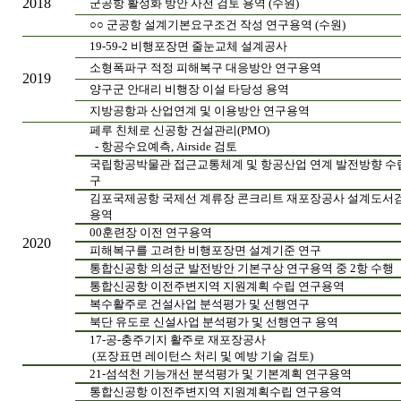
2018
군공항 활성화 방안 사전 검토 용역 (수원)
○○ 군공항 설계기본요구조건 작성 연구용역 (수원)
19-59-2 비행포장면 줄눈교체 설계공사
소형폭파구 적정 피해복구 대응방안 연구용역
2019
양구군 안대리 비행장 이설 타당성 용역
지방공항과 산업연계 및 이용방안 연구용역
페루 친체로 신공항 건설관리(PMO)
- 항공수요예측, Airside 검토
국립항공박물관 접근교통체계 및 항공산업 연계 발전방향 수
구
김포국제공항 국제선 계류장 콘크리트 재포장공사 설계도서
용역
00훈련장 이전 연구용역
2020
피해복구를 고려한 비행포장면 설계기준 연구
통합신공항 의성군 발전방안 기본구상 연구용역 중 2항 수행
통합신공항 이전주변지역 지원계획 수립 연구용역
복수활주로 건설사업 분석평가 및 선행연구
북단 유도로 신설사업 분석평가 및 선행연구 용역
17-공-충주기지 활주로 재포장공사
(포장표면 레이턴스 처리 및 예방 기술 검토)
21-섬석천 기능개선 분석평가 및 기본계획 연구용역
통합신공항 이전주변지역 지원계획수립 연구용역