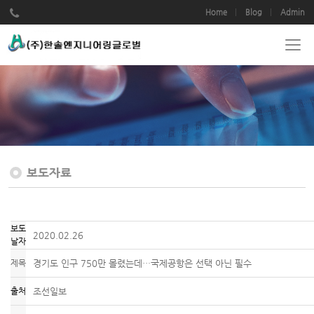
Home
Blog
Admin
보도자료
보도
2020.02.26
날자
제목
경기도 인구 750만 몰렸는데…국제공항은 선택 아닌 필수
출처
조선일보