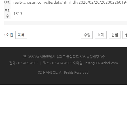
URL
realty.chosun.com/site/data/html_dir/2020/02/26/20200226019
조회
1313
수
수정
삭제
답글
(우.05538) 서울특별시 송파구 올림픽로 505 뉴원빌딩 3층
전화 : 02-489-4903
|
팩스 : 02-474-4905
이메일 : hseng007@chol.com
(C) HANSOL. All Rights Reserved.